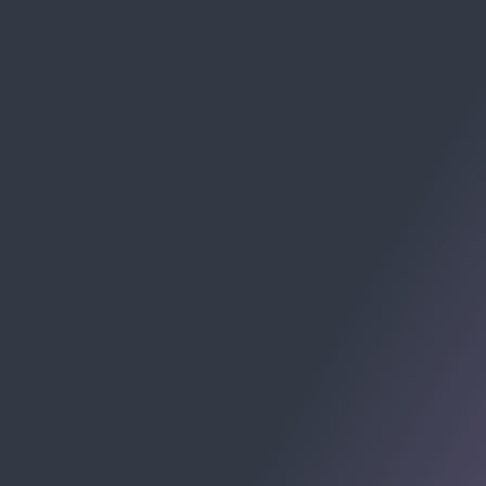
SE PREFERIR, MANDE UM E-MAIL:
contato@allomni.com.br
RECEBA CHECKLISTS E MATERIAIS:
Av. Cel. Marcos Konder, 805 - Centro, Itajaí - SC, 88301-
215
Centro Empresarial Marcos Konder - Centro, Itajaí -