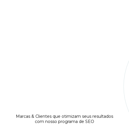
Cronograma completo em SEO
Reuniões Sprints com especialistas
Monitore os resultados com
Dashboards presonalizados
Marcas & Clientes que otimizam seus resultados
com nosso programa de SEO