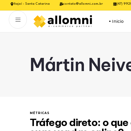
Itajaí - Santa Catarina
contato@allomni.com.br
(47) 99
Inicio
Mártin Neiv
MÉTRICAS
Tráfego direto: o que