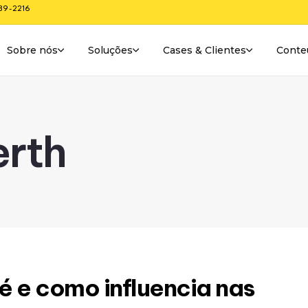
289-2216
Sobre nós
Soluções
Cases & Clientes
Conte
erth
 é e como influencia nas