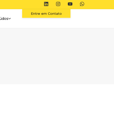
Entre em Contato
údos