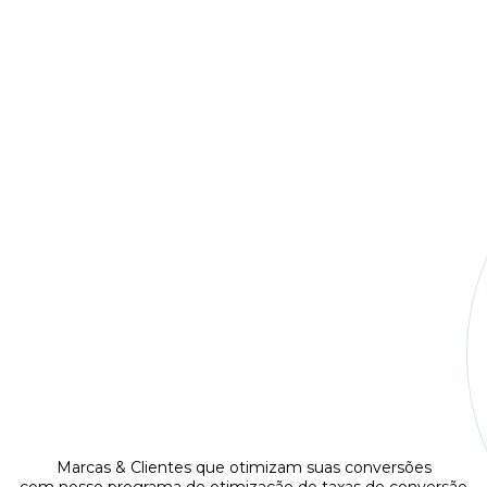
Cronograma detalhado de
implementação
Reuniões regulares com especialistas
acompanhamento e suporte durante e a
a implementação
Marcas & Clientes que otimizam suas conversões
com nosso programa de otimização de taxas de conversão