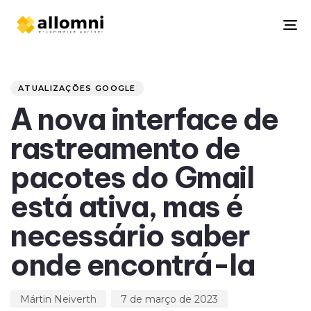
To
na
Author
Published
PUBLISHED
on:
IN:
ATUALIZAÇÕES GOOGLE
A nova interface de
rastreamento de
pacotes do Gmail
está ativa, mas é
necessário saber
onde encontrá-la
Mártin Neiverth
7 de março de 2023