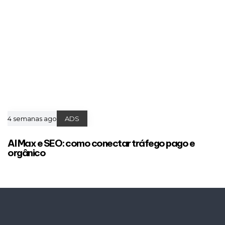
4 semanas ago
ADS
AI Max e SEO: como conectar tráfego pago e
orgânico
Agende seu