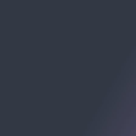
WHATSAPP
(47) 99289-2216
SE PREFERIR, MANDE UM E-MAIL:
contato@allomni.com.br
RECEBA CHECKLISTS E MATERIAIS: