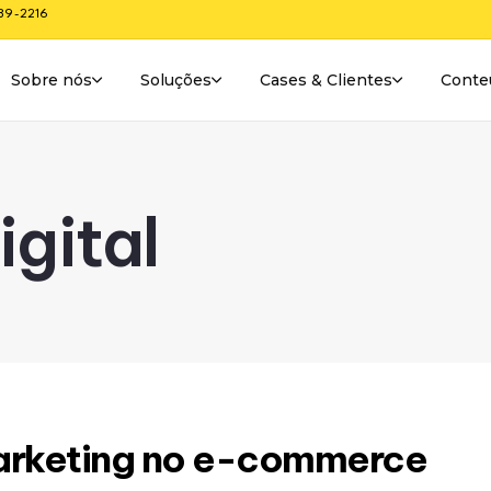
289-2216
Sobre nós
Soluções
Cases & Clientes
Conte
igital
marketing no e-commerce