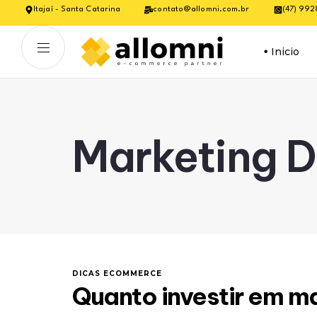
Itajaí - Santa Catarina
contato@allomni.com.br
(47) 99
Inicio
Marketing D
DICAS ECOMMERCE
Quanto investir em 