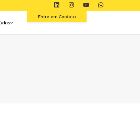
Entre em Contato
údos