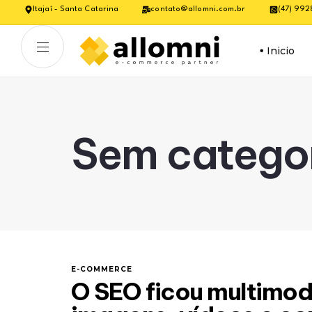
Itajaí - Santa Catarina
contato@allomni.com.br
(47) 99
Inicio
Sem catego
E-COMMERCE
O SEO ficou multimoda