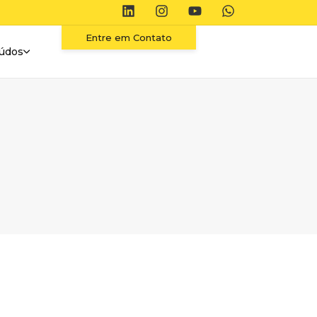
Entre em Contato
údos