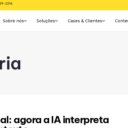
289-2216
Sobre nós
Soluções
Cases & Clientes
Conte
ria
l: agora a IA interpreta