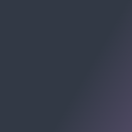
RECEBA CHECKLISTS E MATERIAIS:
Av. Cel. Marcos Konder, 805 - Centro, Itajaí - SC, 88301-
215
Centro Empresarial Marcos Konder - Centro, Itajaí -
Santa Catarina
© 2009-2026 Allomni E-commerce Partner. Todos os
direitos registrados.
ALLOMNI SOLUÇÕES PARA E-COMMERCE LTDA -
CNPJ: 48.263.850/0001-09