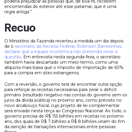
poderia prejudicar as pessoas que, de boa-fé, recebem
encomendas do exterior até esse patamar, que é uma
regra antiga.”
Recuo
O Ministério da Fazenda reverteu a medida um dia depois
de o
secretário da Receita Federal, Robinson Barreirinhas,
declarar que a equipe econômica não pretendia rever a
questão
. Em entrevista nesta segunda-feira, o secretário
também havia descartado um meio-termo, como uma
alíquota mais baixa que o Imposto de Importação de 60%
para a compra em sites estrangeiros.
Com a reversão, o governo terá de encontrar outra opção
para reforçar as receitas necessárias para zerar o déficit
primário (resultado negativo nas contas do governo sem os
juros da dívida pública) no próximo ano, como previsto no
novo arcabouço fiscal, cujo projeto de lei complementar
será enviado nesta terça ao Congresso Nacional. Ao todo, o
governo precisa de R$ 155 bilhões em receitas no próximo
ano, dos quais de R$ 7 bilhões a R$ 8 bilhões viriam do fim
da isenção de transações internacionais entre pessoas
físicas.