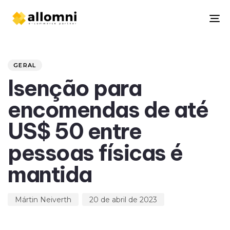
To
na
Author
Published
PUBLISHED
on:
IN:
GERAL
Isenção para
encomendas de até
US$ 50 entre
pessoas físicas é
mantida
Mártin Neiverth
20 de abril de 2023