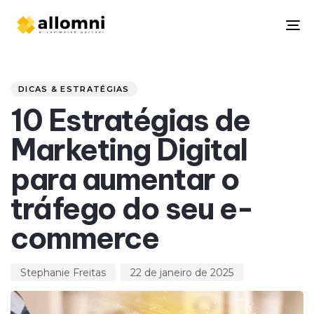
To
na
Author
Published
PUBLISHED
on:
IN:
DICAS & ESTRATÉGIAS
10 Estratégias de
Marketing Digital
para aumentar o
tráfego do seu e-
commerce
Stephanie Freitas
22 de janeiro de 2025