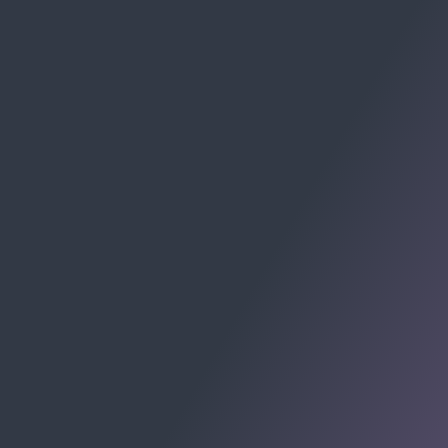
RECEBA CHECKLISTS E MATERIAIS:
Av. Cel. Marcos Konder, 805 - Centro, Itajaí - SC, 88301-
215
Centro Empresarial Marcos Konder - Centro, Itajaí -
Santa Catarina
© 2009-2026 Allomni E-commerce Partner. Todos os
direitos registrados.
ALLOMNI SOLUÇÕES PARA E-COMMERCE LTDA -
CNPJ: 48.263.850/0001-09