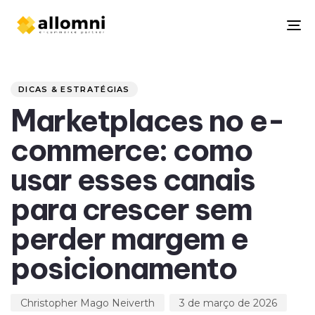
To
na
Author
Published
PUBLISHED
on:
IN:
DICAS & ESTRATÉGIAS
Marketplaces no e-
commerce: como
usar esses canais
para crescer sem
perder margem e
posicionamento
Christopher Mago Neiverth
3 de março de 2026