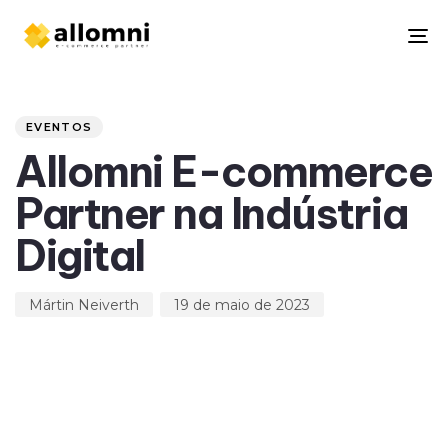
To
na
Author
Published
PUBLISHED
on:
IN:
EVENTOS
Allomni E-commerce
Partner na Indústria
Digital
Mártin Neiverth
19 de maio de 2023