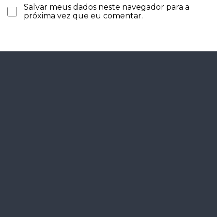
Salvar meus dados neste navegador para a
próxima vez que eu comentar.
Agende seu
diagnóstico
gratuitamente.
Agendar
Certificados por: