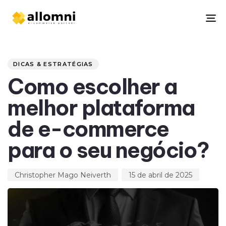
To
na
Author
Published
PUBLISHED
on:
IN:
DICAS & ESTRATÉGIAS
Como escolher a
melhor plataforma
de e-commerce
para o seu negócio?
Christopher Mago Neiverth
15 de abril de 2025