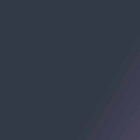
SE PREFERIR, MANDE UM E-MAIL:
contato@allomni.com.br
RECEBA CHECKLISTS E MATERIAIS:
Av. Cel. Marcos Konder, 805 - Centro, Itajaí - SC, 88301-
215
Centro Empresarial Marcos Konder - Centro, Itajaí -
Santa Catarina