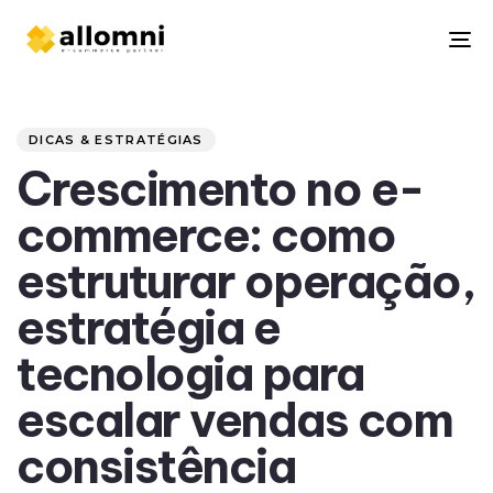
To
na
Author
Published
PUBLISHED
on:
IN:
DICAS & ESTRATÉGIAS
Crescimento no e-
commerce: como
estruturar operação,
estratégia e
tecnologia para
escalar vendas com
consistência