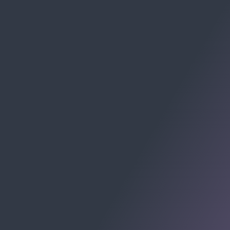
RECEBA CHECKLISTS E MATERIAIS:
Av. Cel. Marcos Konder, 805 - Centro, Itajaí - SC, 88301-
215
Centro Empresarial Marcos Konder - Centro, Itajaí -
Santa Catarina
© 2009-2026 Allomni E-commerce Partner. Todos os
direitos registrados.
ALLOMNI SOLUÇÕES PARA E-COMMERCE LTDA -