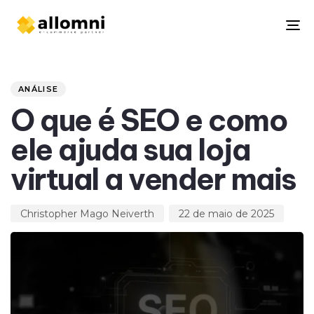
To
na
Author
Published
PUBLISHED
on:
IN:
ANÁLISE
O que é SEO e como
ele ajuda sua loja
virtual a vender mais
Christopher Mago Neiverth
22 de maio de 2025