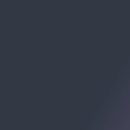
BORA ACELERAR?
WHATSAPP
(47) 99289-2216
SE PREFERIR, MANDE UM E-MAIL:
contato@allomni.com.br
RECEBA CHECKLISTS E MATERIAIS: