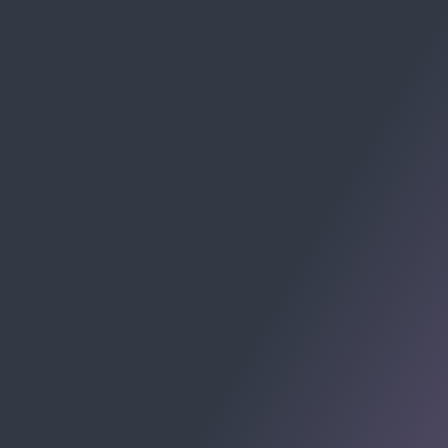
RECEBA CHECKLISTS E MATERIAIS:
Av. Cel. Marcos Konder, 805 - Centro, Itajaí - SC, 88301-
215
Centro Empresarial Marcos Konder - Centro, Itajaí -
Santa Catarina
© 2009-2026 Allomni E-commerce Partner. Todos os
direitos registrados.
ALLOMNI SOLUÇÕES PARA E-COMMERCE LTDA -