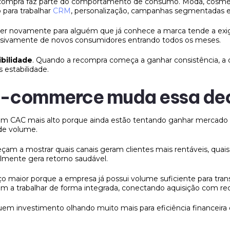
recompra faz parte do comportamento de consumo. Moda, cosmét
para trabalhar
CRM
, personalização, campanhas segmentadas 
der novamente para alguém que já conhece a marca tende a exig
usivamente de novos consumidores entrando todos os meses.
ibilidade
. Quando a recompra começa a ganhar consistência, a 
estabilidade.
e-commerce muda essa de
m CAC mais alto porque ainda estão tentando ganhar mercado e 
de volume.
am a mostrar quais canais geram clientes mais rentáveis, qu
lmente gera retorno saudável.
ço maior porque a empresa já possui volume suficiente para tr
m a trabalhar de forma integrada, conectando aquisição com r
em investimento olhando muito mais para eficiência financeira