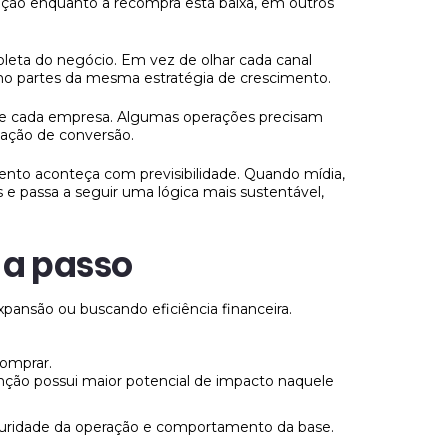
ção enquanto a recompra está baixa, em outros
pleta do negócio. Em vez de olhar cada canal
omo partes da mesma estratégia de crescimento.
 de cada empresa. Algumas operações precisam
zação de conversão.
ento aconteça com previsibilidade. Quando mídia,
e passa a seguir uma lógica mais sustentável,
 a passo
pansão ou buscando eficiência financeira.
omprar.
etenção possui maior potencial de impacto naquele
turidade da operação e comportamento da base.