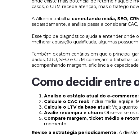
onde existe mais potencial de retorno naquele 
casos, o CRM recebe atenção, mas o tráfego novo
A Allomni trabalha
conectando mídia, SEO, CRM
separadamente, a análise passa a considerar CAC
Esse tipo de diagnóstico ajuda a entender onde 
melhorar aquisição qualificada, algumas possue
Também existem cenários em que o principal garg
dados, CRO, SEO e CRM começam a trabalhar conec
acompanhando margem, eficiência e capacidade r
Como decidir entre 
Analise o estágio atual do e-commerce
Calcule o CAC real:
Inclua mídia, equipe, 
Calcule o LTV da base atual:
Veja quanto
Avalie recompra e churn:
Observe se os 
Compare margem, ticket médio e retorn
momento.
Revise a estratégia periodicamente:
A divisã