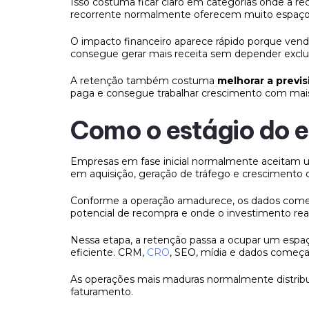
Isso costuma ficar claro em categorias onde a 
recorrente normalmente oferecem muito espaço 
O impacto financeiro aparece rápido porque ven
consegue gerar mais receita sem depender excl
A retenção também costuma
melhorar a previs
paga e consegue trabalhar crescimento com mais 
Como o estágio do 
Empresas em fase inicial normalmente aceitam u
em aquisição, geração de tráfego e crescimento 
Conforme a operação amadurece, os dados começ
potencial de recompra e onde o investimento rea
Nessa etapa, a retenção passa a ocupar um espa
eficiente. CRM,
CRO
, SEO, mídia e dados começa
As operações mais maduras normalmente distribu
faturamento.