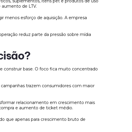
icos, suplementos, itens pet e produtos de uso
e aumento de LTV.
ir menos esforço de aquisição. A empresa
operação reduz parte da pressão sobre mídia
cisão?
construir base. O foco fica muito concentrado
ais campanhas trazem consumidores com maior
ansformar relacionamento em crescimento mais
ecompra e aumento de ticket médio.
 do que apenas para crescimento bruto de