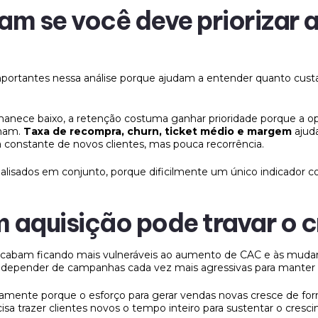
am se você deve priorizar 
ortantes nessa análise porque ajudam a entender quanto custa a
ece baixo, a retenção costuma ganhar prioridade porque a ope
rnam.
Taxa de recompra, churn, ticket médio e margem
ajud
 constante de novos clientes, mas pouca recorrência.
isados em conjunto, porque dificilmente um único indicador c
em aquisição pode travar o
cabam ficando mais vulneráveis ao aumento de CAC e às mudanç
a depender de campanhas cada vez mais agressivas para manter
amente porque o esforço para gerar vendas novas cresce de fo
trazer clientes novos o tempo inteiro para sustentar o cresc