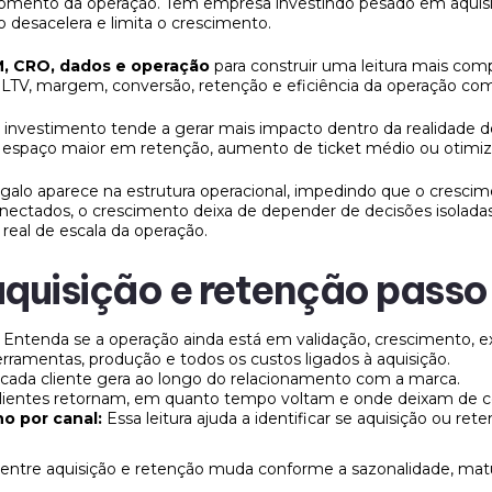
momento da operação. Tem empresa investindo pesado em aquisi
 desacelera e limita o crescimento.
, CRO, dados e operação
para construir uma leitura mais com
, LTV, margem, conversão, retenção e eficiência da operação c
o investimento tende a gerar mais impacto dentro da realidade
m espaço maior em retenção, aumento de ticket médio ou otimi
alo aparece na estrutura operacional, impedindo que o crescim
tados, o crescimento deixa de depender de decisões isoladas 
eal de escala da operação.
aquisição e retenção passo
:
Entenda se a operação ainda está em validação, crescimento, ex
ferramentas, produção e todos os custos ligados à aquisição.
 cada cliente gera ao longo do relacionamento com a marca.
clientes retornam, em quanto tempo voltam e onde deixam de c
o por canal:
Essa leitura ajuda a identificar se aquisição ou r
o entre aquisição e retenção muda conforme a sazonalidade, ma