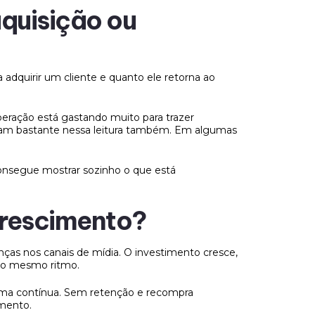
aquisição ou
dquirir um cliente e quanto ele retorna ao
ração está gastando muito para trazer
am bastante nessa leitura também. Em algumas
onsegue mostrar sozinho o que está
 crescimento?
as nos canais de mídia. O investimento cresce,
 o mesmo ritmo.
rma contínua. Sem retenção e recompra
imento.