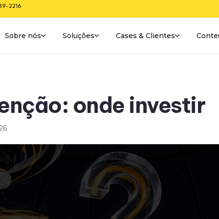
289-2216
Sobre nós
Soluções
Cases & Clientes
Conte
enção: onde investir
26