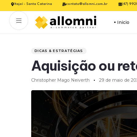
Itajaí - Santa Catarina
contato@allomni.com.br
(47) 99
Inicio
Author
Published
PUBLISHED
on:
IN:
DICAS & ESTRATÉGIAS
Aquisição ou ret
Christopher Mago Neiverth
29 de maio de 20