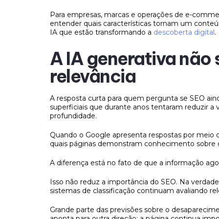
Para empresas, marcas e operações de e-commerce,
entender quais características tornam um conteú
IA que estão transformando a
descoberta digital
.
A IA generativa não 
relevância
A resposta curta para quem pergunta se SEO aind
superficiais que durante anos tentaram reduzir a
profundidade.
Quando o Google apresenta respostas por meio de
quais páginas demonstram conhecimento sobre d
A diferença está no fato de que a informação ago
Isso não reduz a importância do SEO. Na verdade
sistemas de classificação continuam avaliando rele
Grande parte das previsões sobre o desaparecime
aponta para outra direção: a página continua impo