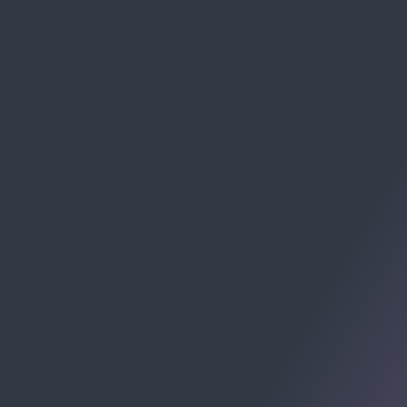
BORA ACELERAR?
WHATSAPP
(47) 99289-2216
SE PREFERIR, MANDE UM E-MAIL:
contato@allomni.com.br
RECEBA CHECKLISTS E MATERIAIS: