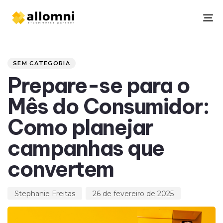
To
na
Author
Published
PUBLISHED
on:
IN:
SEM CATEGORIA
Prepare-se para o
Mês do Consumidor:
Como planejar
campanhas que
convertem
Stephanie Freitas
26 de fevereiro de 2025