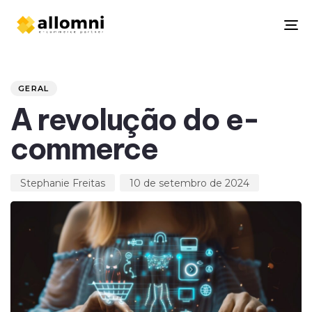
To
na
Author
Published
PUBLISHED
on:
IN:
GERAL
A revolução do e-
commerce
Stephanie Freitas
10 de setembro de 2024