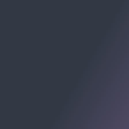
RECEBA CHECKLISTS E MATERIAIS:
Av. Cel. Marcos Konder, 805 - Centro, Itajaí - SC, 88301-
215
Centro Empresarial Marcos Konder - Centro, Itajaí -
Santa Catarina
© 2009-2026 Allomni E-commerce Partner. Todos os
direitos registrados.
ALLOMNI SOLUÇÕES PARA E-COMMERCE LTDA -
CNPJ: 48.263.850/0001-09