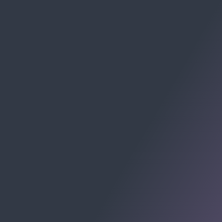
RECEBA CHECKLISTS E MATERIAIS:
Av. Cel. Marcos Konder, 805 - Centro, Itajaí - SC, 88301-
215
Centro Empresarial Marcos Konder - Centro, Itajaí -
Santa Catarina
© 2009-2026 Allomni E-commerce Partner. Todos os
direitos registrados.
ALLOMNI SOLUÇÕES PARA E-COMMERCE LTDA -