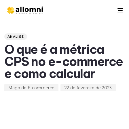
To
na
Author
Published
PUBLISHED
on:
IN:
ANÁLISE
O que é a métrica
CPS no e-commerce
e como calcular
Mago do E-commerce
22 de fevereiro de 2023