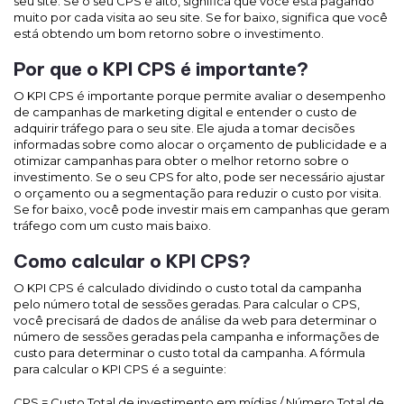
seu site. Se o seu CPS é alto, significa que você está pagando
muito por cada visita ao seu site. Se for baixo, significa que você
está obtendo um bom retorno sobre o investimento.
Por que o KPI CPS é importante?
O KPI CPS é importante porque permite avaliar o desempenho
de campanhas de marketing digital e entender o custo de
adquirir tráfego para o seu site. Ele ajuda a tomar decisões
informadas sobre como alocar o orçamento de publicidade e a
otimizar campanhas para obter o melhor retorno sobre o
investimento. Se o seu CPS for alto, pode ser necessário ajustar
o orçamento ou a segmentação para reduzir o custo por visita.
Se for baixo, você pode investir mais em campanhas que geram
tráfego com um custo mais baixo.
Como calcular o KPI CPS?
O KPI CPS é calculado dividindo o custo total da campanha
pelo número total de sessões geradas. Para calcular o CPS,
você precisará de dados de análise da web para determinar o
número de sessões geradas pela campanha e informações de
custo para determinar o custo total da campanha. A fórmula
para calcular o KPI CPS é a seguinte:
CPS = Custo Total de investimento em mídias / Número Total de