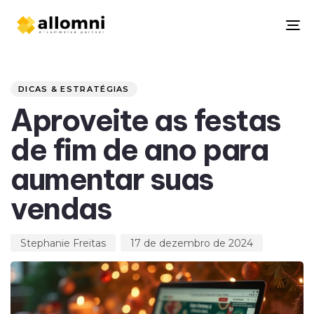
To
na
Author
Published
PUBLISHED
on:
IN:
DICAS & ESTRATÉGIAS
Aproveite as festas
de fim de ano para
aumentar suas
vendas
Stephanie Freitas
17 de dezembro de 2024