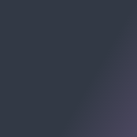
RECEBA CHECKLISTS E MATERIAIS:
Av. Cel. Marcos Konder, 805 - Centro, Itajaí - SC, 88301-
215
Centro Empresarial Marcos Konder - Centro, Itajaí -
Santa Catarina
© 2009-2026 Allomni E-commerce Partner. Todos os
direitos registrados.
ALLOMNI SOLUÇÕES PARA E-COMMERCE LTDA -