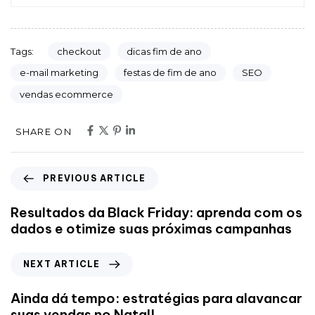
checkout
dicas fim de ano
Tags:
e-mail marketing
festas de fim de ano
SEO
vendas ecommerce
SHARE ON
PREVIOUS ARTICLE
Resultados da Black Friday: aprenda com os
dados e otimize suas próximas campanhas
NEXT ARTICLE
Ainda dá tempo: estratégias para alavancar
suas vendas no Natal!