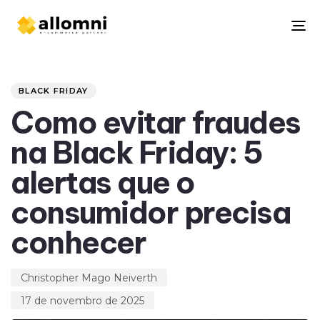
To
na
Author
Published
PUBLISHED
on:
IN:
BLACK FRIDAY
Como evitar fraudes
na Black Friday: 5
alertas que o
consumidor precisa
conhecer
Christopher Mago Neiverth
17 de novembro de 2025