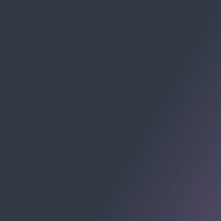
RECEBA CHECKLISTS E MATERIAIS:
Av. Cel. Marcos Konder, 805 - Centro, Itajaí - SC, 88301-
215
Centro Empresarial Marcos Konder - Centro, Itajaí -
Santa Catarina
© 2009-2026 Allomni E-commerce Partner. Todos os
direitos registrados.
ALLOMNI SOLUÇÕES PARA E-COMMERCE LTDA -