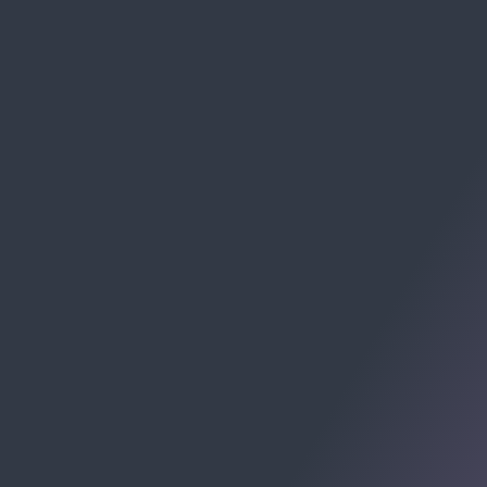
WHATSAPP
(47) 99289-2216
SE PREFERIR, MANDE UM E-MAIL:
contato@allomni.com.br
RECEBA CHECKLISTS E MATERIAIS: