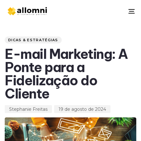
To
na
Author
Published
PUBLISHED
on:
IN:
DICAS & ESTRATÉGIAS
E-mail Marketing: A
Ponte para a
Fidelização do
Cliente
Stephanie Freitas
19 de agosto de 2024