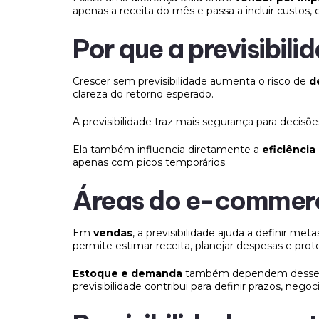
apenas a receita do mês e passa a incluir custos
Por que a previsibil
Crescer sem previsibilidade aumenta o risco de
d
clareza do retorno esperado.
A previsibilidade traz mais segurança para decisõ
Ela também influencia diretamente a
eficiência
apenas com picos temporários.
Áreas do e-commerc
Em
vendas
, a previsibilidade ajuda a definir 
permite estimar receita, planejar despesas e prote
Estoque e demanda
também dependem desse con
previsibilidade contribui para definir prazos, nego