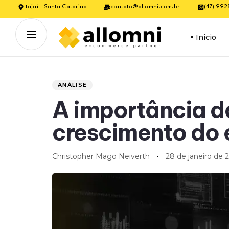
Itajaí - Santa Catarina
contato@allomni.com.br
(47) 99
Inicio
Author
Published
PUBLISHED
on:
IN:
ANÁLISE
A importância da
crescimento do
Christopher Mago Neiverth
28 de janeiro de 