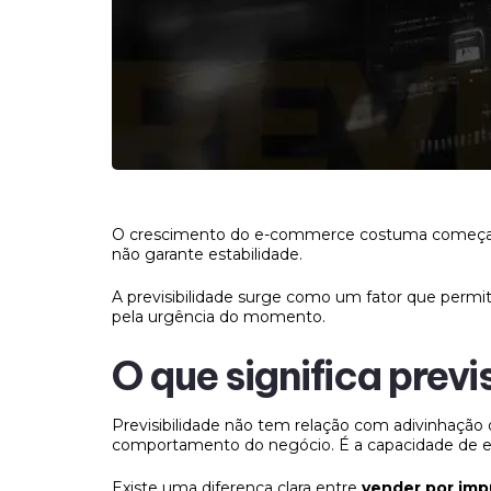
O crescimento do e-commerce costuma começar
não garante estabilidade.
A previsibilidade surge como um fator que permi
pela urgência do momento.
O que significa pre
Previsibilidade não tem relação com adivinhação 
comportamento do negócio. É a capacidade de es
Existe uma diferença clara entre
vender por imp