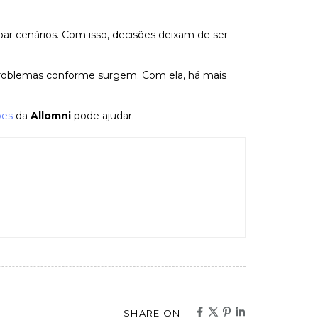
r cenários. Com isso, decisões deixam de ser
problemas conforme surgem. Com ela, há mais
ões
da
Allomni
pode ajudar.
SHARE ON