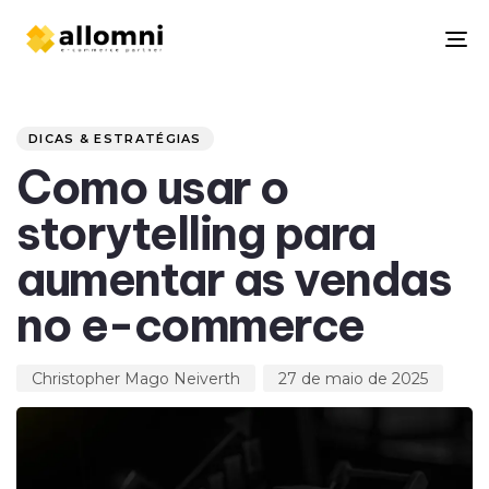
To
na
Author
Published
PUBLISHED
on:
IN:
DICAS & ESTRATÉGIAS
Como usar o
storytelling para
aumentar as vendas
no e-commerce
Christopher Mago Neiverth
27 de maio de 2025